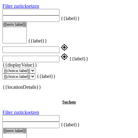
Filter zurücksetzen
{{label}}
{{label}}
my_location
my_location
{{label}}
{{displayValue}}
{{label}}
{{locationDetails}}
Suchen
Filter zurücksetzen
{{label}}