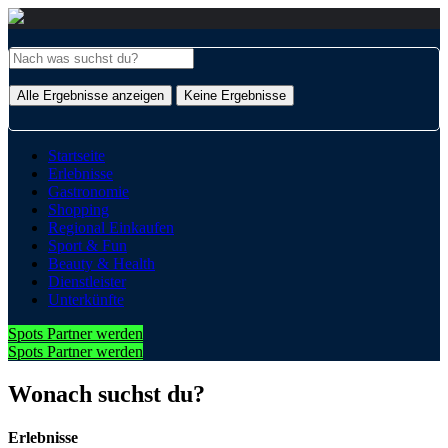
Alle Ergebnisse anzeigen
Keine Ergebnisse
Startseite
Erlebnisse
Gastronomie
Shopping
Regional Einkaufen
Sport & Fun
Beauty & Health
Dienstleister
Unterkünfte
Spots Partner werden
Spots Partner werden
Wonach suchst du?
Erlebnisse