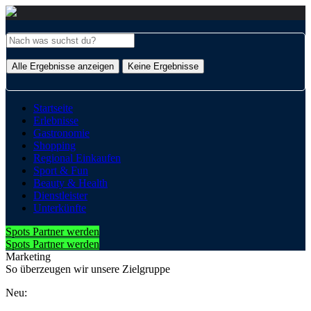
Alle Ergebnisse anzeigen
Keine Ergebnisse
Startseite
Erlebnisse
Gastronomie
Shopping
Regional Einkaufen
Sport & Fun
Beauty & Health
Dienstleister
Unterkünfte
Spots Partner werden
Spots Partner werden
Marketing
So überzeugen wir unsere Zielgruppe
Neu: