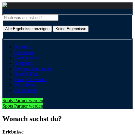
Alle Ergebnisse anzeigen
Keine Ergebnisse
Startseite
Erlebnisse
Gastronomie
Shopping
Regional Einkaufen
Sport & Fun
Beauty & Health
Dienstleister
Unterkünfte
Spots Partner werden
Spots Partner werden
Wonach suchst du?
Erlebnisse