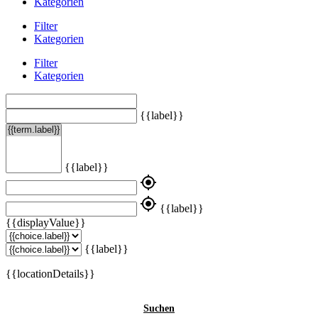
Kategorien
Filter
Kategorien
Filter
Kategorien
{{label}}
{{label}}
my_location
my_location
{{label}}
{{displayValue}}
{{label}}
{{locationDetails}}
Suchen