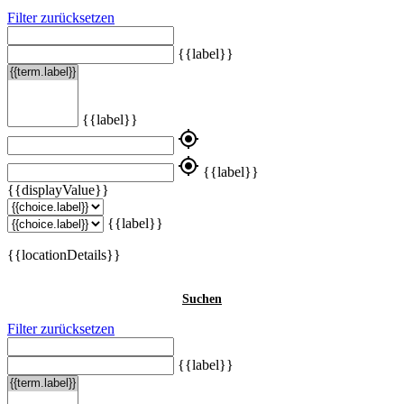
Filter zurücksetzen
{{label}}
{{label}}
my_location
my_location
{{label}}
{{displayValue}}
{{label}}
{{locationDetails}}
Suchen
Filter zurücksetzen
{{label}}