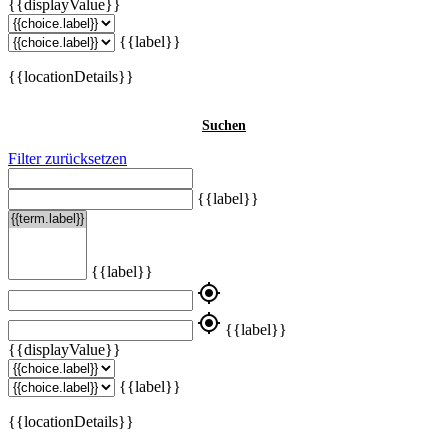
{{displayValue}}
{{label}}
{{locationDetails}}
Suchen
Filter zurücksetzen
{{label}}
{{label}}
my_location
my_location
{{label}}
{{displayValue}}
{{label}}
{{locationDetails}}