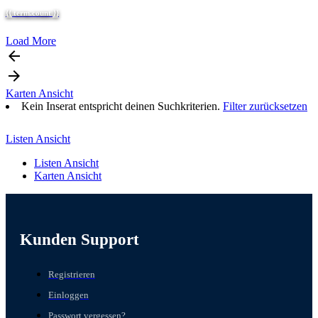
{{ term.count }}
Load More
arrow_backward
arrow_forward
Karten Ansicht
Kein Inserat entspricht deinen Suchkriterien.
Filter zurücksetzen
Listen Ansicht
Listen Ansicht
Karten Ansicht
Kunden Support
Registrieren
Einloggen
Passwort vergessen?