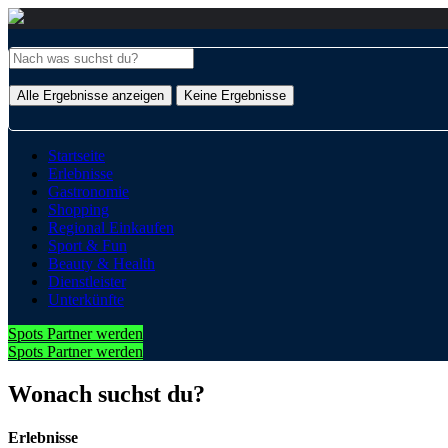
Alle Ergebnisse anzeigen
Keine Ergebnisse
Startseite
Erlebnisse
Gastronomie
Shopping
Regional Einkaufen
Sport & Fun
Beauty & Health
Dienstleister
Unterkünfte
Spots Partner werden
Spots Partner werden
Wonach suchst du?
Erlebnisse