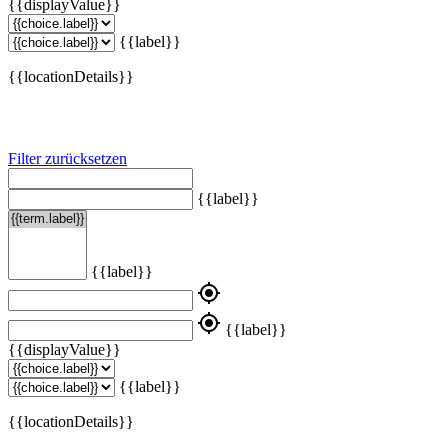
{{displayValue}}
{{label}}
{{locationDetails}}
Filter zurücksetzen
{{label}}
{{label}}
my_location
my_location
{{label}}
{{displayValue}}
{{label}}
{{locationDetails}}