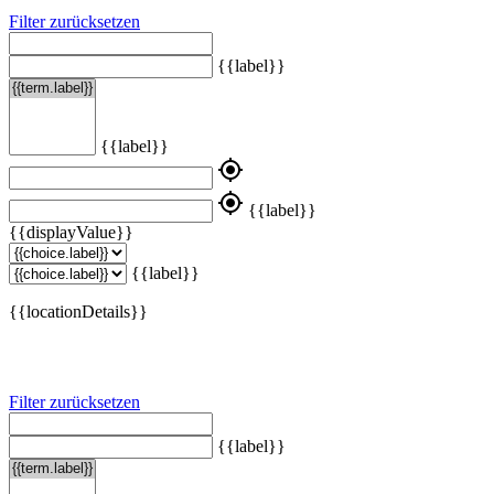
Filter zurücksetzen
{{label}}
{{label}}
my_location
my_location
{{label}}
{{displayValue}}
{{label}}
{{locationDetails}}
Filter zurücksetzen
{{label}}