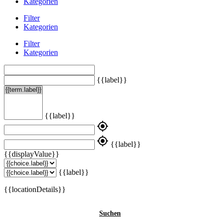
Kategorien
Filter
Kategorien
Filter
Kategorien
{{label}}
{{label}}
my_location
my_location
{{label}}
{{displayValue}}
{{label}}
{{locationDetails}}
Suchen