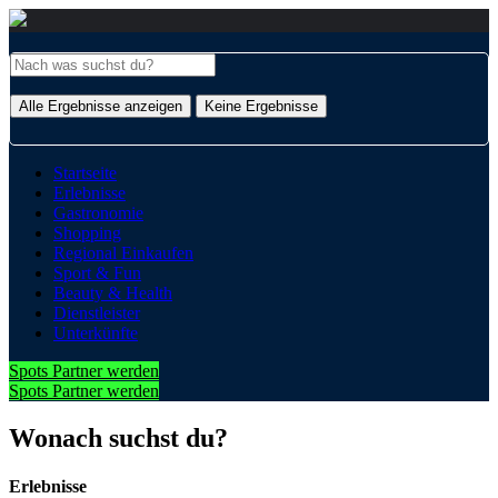
Alle Ergebnisse anzeigen
Keine Ergebnisse
Startseite
Erlebnisse
Gastronomie
Shopping
Regional Einkaufen
Sport & Fun
Beauty & Health
Dienstleister
Unterkünfte
Spots Partner werden
Spots Partner werden
Wonach suchst du?
Erlebnisse