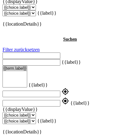
{{displayValue}}
{{label}}
{{locationDetails}}
Suchen
Filter zurücksetzen
{{label}}
{{label}}
my_location
my_location
{{label}}
{{displayValue}}
{{label}}
{{locationDetails}}