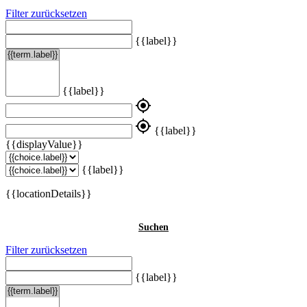
Filter zurücksetzen
{{label}}
{{label}}
my_location
my_location
{{label}}
{{displayValue}}
{{label}}
{{locationDetails}}
Suchen
Filter zurücksetzen
{{label}}