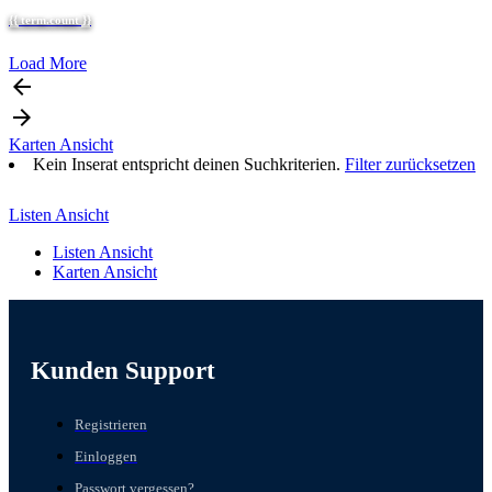
{{ term.count }}
Load More
arrow_backward
arrow_forward
Karten Ansicht
Kein Inserat entspricht deinen Suchkriterien.
Filter zurücksetzen
Listen Ansicht
Listen Ansicht
Karten Ansicht
Kunden Support
Registrieren
Einloggen
Passwort vergessen?