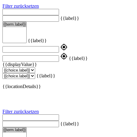
Filter zurücksetzen
{{label}}
{{label}}
my_location
my_location
{{label}}
{{displayValue}}
{{label}}
{{locationDetails}}
Filter zurücksetzen
{{label}}