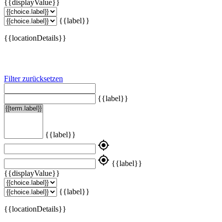
{{displayValue}}
{{label}}
{{locationDetails}}
Filter zurücksetzen
{{label}}
{{label}}
my_location
my_location
{{label}}
{{displayValue}}
{{label}}
{{locationDetails}}