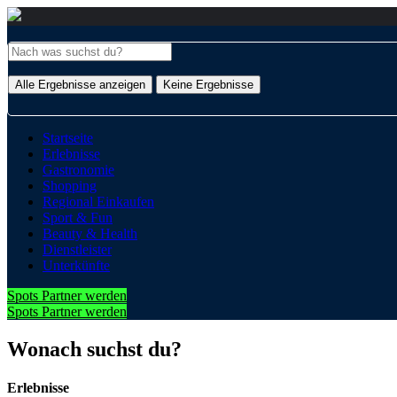
Alle Ergebnisse anzeigen
Keine Ergebnisse
Startseite
Erlebnisse
Gastronomie
Shopping
Regional Einkaufen
Sport & Fun
Beauty & Health
Dienstleister
Unterkünfte
Spots Partner werden
Spots Partner werden
Wonach suchst du?
Erlebnisse