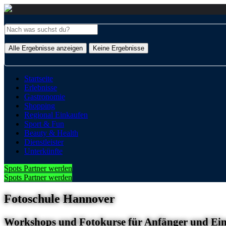
Alle Ergebnisse anzeigen
Keine Ergebnisse
Startseite
Erlebnisse
Gastronomie
Shopping
Regional Einkaufen
Sport & Fun
Beauty & Health
Dienstleister
Unterkünfte
Spots Partner werden
Spots Partner werden
Fotoschule Hannover
Workshops und Fotokurse für Anfänger und Einst