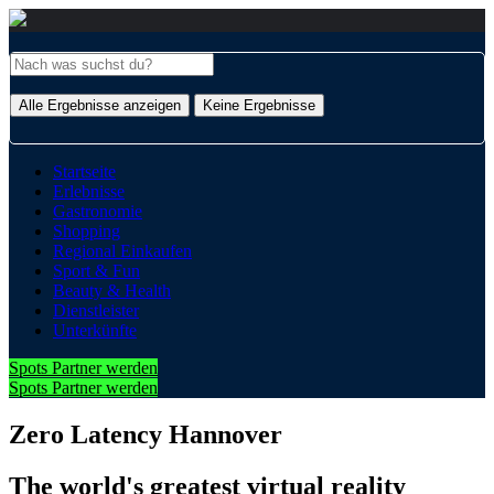
Alle Ergebnisse anzeigen
Keine Ergebnisse
Startseite
Erlebnisse
Gastronomie
Shopping
Regional Einkaufen
Sport & Fun
Beauty & Health
Dienstleister
Unterkünfte
Spots Partner werden
Spots Partner werden
Zero Latency Hannover
The world's greatest virtual reality