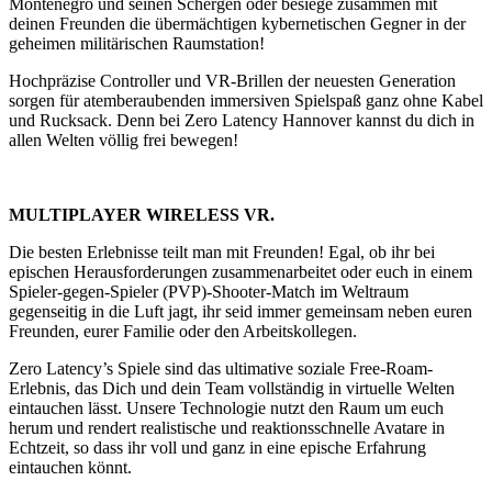
Montenegro und seinen Schergen oder besiege zusammen mit
deinen Freunden die übermächtigen kybernetischen Gegner in der
geheimen militärischen Raumstation!
Hochpräzise Controller und VR-Brillen der neuesten Generation
sorgen für atemberaubenden immersiven Spielspaß ganz ohne Kabel
und Rucksack. Denn bei Zero Latency Hannover kannst du dich in
allen Welten völlig frei bewegen!
MULTIPLAYER WIRELESS VR.
Die besten Erlebnisse teilt man mit Freunden! Egal, ob ihr bei
epischen Herausforderungen zusammenarbeitet oder euch in einem
Spieler-gegen-Spieler (PVP)-Shooter-Match im Weltraum
gegenseitig in die Luft jagt, ihr seid immer gemeinsam neben euren
Freunden, eurer Familie oder den Arbeitskollegen.
Zero Latency’s Spiele sind das ultimative soziale Free-Roam-
Erlebnis, das Dich und dein Team vollständig in virtuelle Welten
eintauchen lässt. Unsere Technologie nutzt den Raum um euch
herum und rendert realistische und reaktionsschnelle Avatare in
Echtzeit, so dass ihr voll und ganz in eine epische Erfahrung
eintauchen könnt.