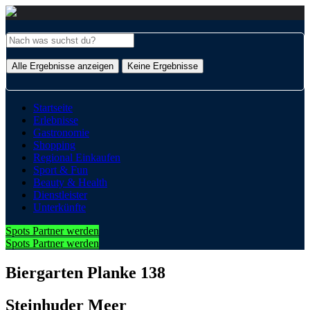
Alle Ergebnisse anzeigen
Keine Ergebnisse
Startseite
Erlebnisse
Gastronomie
Shopping
Regional Einkaufen
Sport & Fun
Beauty & Health
Dienstleister
Unterkünfte
Spots Partner werden
Spots Partner werden
Biergarten Planke 138
Steinhuder Meer