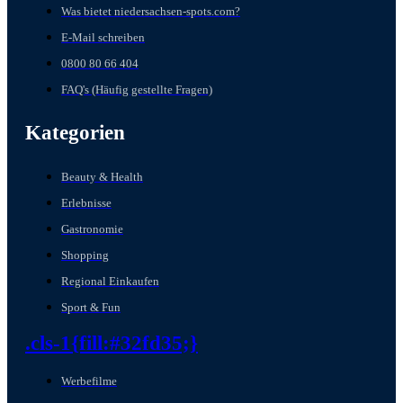
Was bietet niedersachsen-spots.com?
E-Mail schreiben
0800 80 66 404
FAQ's (Häufig gestellte Fragen)
Kategorien
Beauty & Health
Erlebnisse
Gastronomie
Shopping
Regional Einkaufen
Sport & Fun
.cls-1{fill:#32fd35;}
Werbefilme