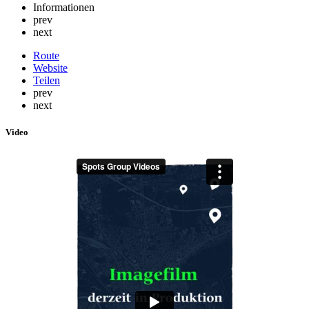
Informationen
prev
next
Route
Website
Teilen
prev
next
Video