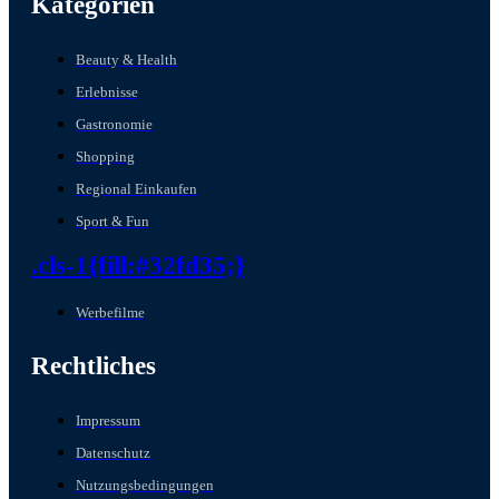
Kategorien
Beauty & Health
Erlebnisse
Gastronomie
Shopping
Regional Einkaufen
Sport & Fun
.cls-1{fill:#32fd35;}
Werbefilme
Rechtliches
Impressum
Datenschutz
Nutzungsbedingungen