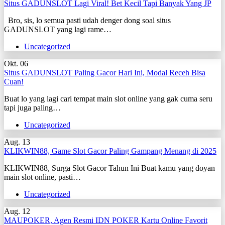
Situs GADUNSLOT Lagi Viral! Bet Kecil Tapi Banyak Yang JP
Bro, sis, lo semua pasti udah denger dong soal situs
GADUNSLOT yang lagi rame…
Uncategorized
Okt.
06
Situs GADUNSLOT Paling Gacor Hari Ini, Modal Receh Bisa
Cuan!
Buat lo yang lagi cari tempat main slot online yang gak cuma seru
tapi juga paling…
Uncategorized
Aug.
13
KLIKWIN88, Game Slot Gacor Paling Gampang Menang di 2025
KLIKWIN88, Surga Slot Gacor Tahun Ini Buat kamu yang doyan
main slot online, pasti…
Uncategorized
Aug.
12
MAUPOKER, Agen Resmi IDN POKER Kartu Online Favorit