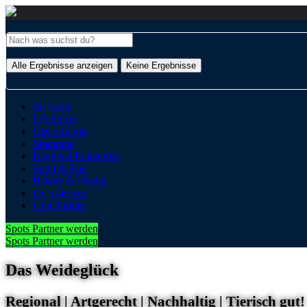
Alle Ergebnisse anzeigen
Keine Ergebnisse
Startseite
Erlebnisse
Gastronomie
Shopping
Regional Einkaufen
Sport & Fun
Beauty & Health
Dienstleister
Unterkünfte
Spots Partner werden
Spots Partner werden
Das Weideglück
Regional | Artgerecht | Nachhaltig | Tierisch gut!