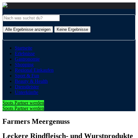
Alle Ergebnisse anzeigen
Keine Ergebnisse
Startseite
Erlebnisse
Gastronomie
Shopping
Regional Einkaufen
Sport & Fun
Beauty & Health
Dienstleister
Unterkünfte
Spots Partner werden
Spots Partner werden
Farmers Meergenuss
Leckere Rindfleisch- und Wurstprodukte