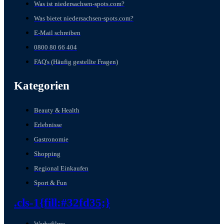
Was ist niedersachsen-spots.com?
Was bietet niedersachsen-spots.com?
E-Mail schreiben
0800 80 66 404
FAQ's (Häufig gestellte Fragen)
Kategorien
Beauty & Health
Erlebnisse
Gastronomie
Shopping
Regional Einkaufen
Sport & Fun
.cls-1{fill:#32fd35;}
Werbefilme