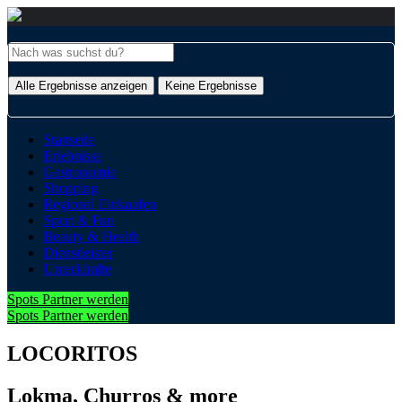
Alle Ergebnisse anzeigen
Keine Ergebnisse
Startseite
Erlebnisse
Gastronomie
Shopping
Regional Einkaufen
Sport & Fun
Beauty & Health
Dienstleister
Unterkünfte
Spots Partner werden
Spots Partner werden
LOCORITOS
Lokma, Churros & more