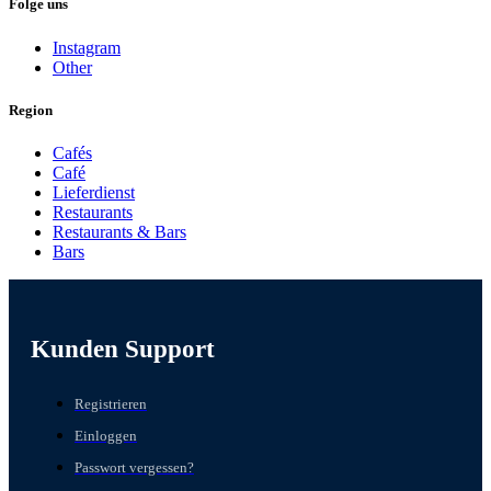
Folge uns
Instagram
Other
Region
Cafés
Café
Lieferdienst
Restaurants
Restaurants & Bars
Bars
Kunden Support
Registrieren
Einloggen
Passwort vergessen?